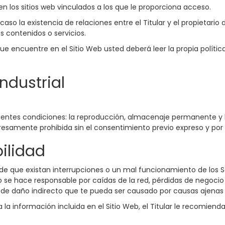
en los sitios web vinculados a los que le proporciona acceso.
so la existencia de relaciones entre el Titular y el propietario de
s contenidos o servicios.
e encuentre en el Sitio Web usted deberá leer la propia política
ndustrial
uientes condiciones: la reproducción, almacenaje permanente y l
samente prohibida sin el consentimiento previo expreso y por es
ilidad
o de que existan interrupciones o un mal funcionamiento de los S
no se hace responsable por caídas de la red, pérdidas de negoc
o de daño indirecto que te pueda ser causado por causas ajenas a
la información incluida en el Sitio Web, el Titular le recomiend