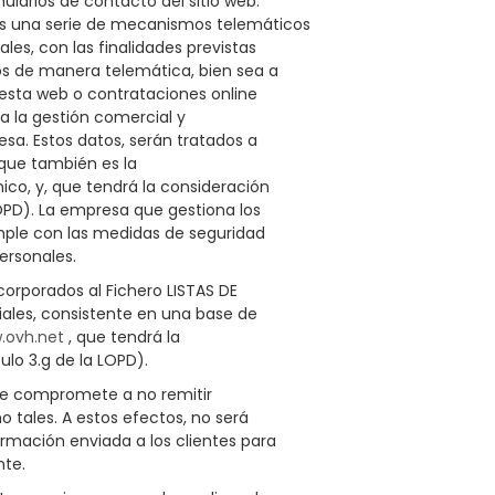
ularios de contacto del sitio web.
ios una serie de mecanismos telemáticos
les, con las finalidades previstas
os de manera telemática, bien sea a
 esta web o contrataciones online
a la gestión comercial y
esa. Estos datos, serán tratados a
 que también es la
ico, y, que tendrá la consideración
OPD). La empresa que gestiona los
umple con las medidas de seguridad
ersonales.
corporados al Fichero LISTAS DE
les, consistente en una base de
.ovh.net
, que tendrá la
lo 3.g de la LOPD).
se compromete a no remitir
 tales. A estos efectos, no será
mación enviada a los clientes para
nte.