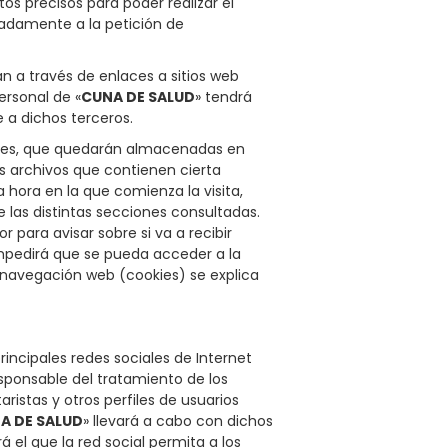
os precisos para poder realizar el
adamente a la petición de
n a través de enlaces a sitios web
ersonal de «
CUNA DE SALUD
» tendrá
e a dichos terceros.
okies, que quedarán almacenadas en
os archivos que contienen cierta
a hora en la que comienza la visita,
 las distintas secciones consultadas.
r para avisar sobre si va a recibir
 impedirá que se pueda acceder a la
 navegación web (cookies) se explica
rincipales redes sociales de Internet
ponsable del tratamiento de los
ristas y otros perfiles de usuarios
A DE SALUD
» llevará a cabo con dichos
 el que la red social permita a los