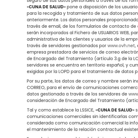
seguro de sus datos personales a través de los form
«
CUNA DE SALUD
» pone a disposición de los usuar
para la recogida y tratamiento de sus datos persona
anteriormente. Los datos personales proporcionad
través de email, de los formularios de contacto de
serán incorporados al Fichero de USUARIOS WEB, par
administrativa de los clientes y usuarios de la empr
través de servidores gestionados por
www.ovh.net
,
empresa prestadora de servicios de correo electrón
de Encargado del Tratamiento (artículo 3.g de la L
servidores se encuentra en territorio español, y c
exigidas por la LOPD para el tratamiento de datos p
Por su parte, los datos de correo y nombre serán in
CORREO, para el envío de comunicaciones comercia
datos gestionada a través de los servidores de
www
consideración de Encargado del Tratamiento (artícu
Tal y como establece la LSSICE, «
CUNA DE SALUD
» 
comunicaciones comerciales sin identificarlas como
considerada como comunicación comercial la infor
el mantenimiento de la relación contractual existe