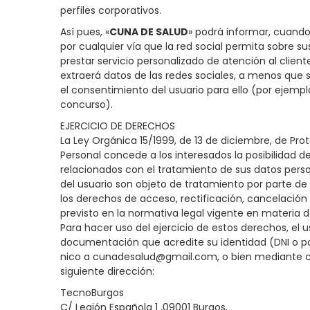
perfiles corporativos.
Así pues, «
CUNA DE SALUD
» podrá informar, cuando 
por cualquier vía que la red social permita sobre su
prestar servicio personalizado de atención al client
extraerá datos de las redes sociales, a menos que
el consentimiento del usuario para ello (por ejemplo
concurso).
EJERCICIO DE DERECHOS
La Ley Orgánica 15/1999, de 13 de diciembre, de Pr
Personal concede a los interesados la posibilidad d
relacionados con el tratamiento de sus datos perso
del usuario son objeto de tratamiento por parte de 
los derechos de acceso, rectificación, cancelación
previsto en la normativa legal vigente en materia 
Para hacer uso del ejercicio de estos derechos, el u
documentación que acredite su identidad (DNI o p
nico a cunadesalud@gmail.com, o bien mediante c
siguiente dirección:
TecnoBurgos
C/ Legión Española 1 ,09001 Burgos,