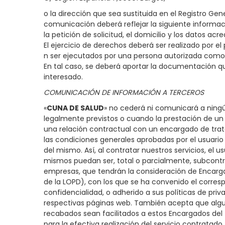
o la dirección que sea sustituida en el Registro Ge
comunicación deberá reflejar la siguiente informaci
la petición de solicitud, el domicilio y los datos acre
El ejercicio de derechos deberá ser realizado por el
n ser ejecutados por una persona autorizada como 
En tal caso, se deberá aportar la documentación q
interesado.
COMUNICACIÓN DE INFORMACIÓN A TERCEROS
«
CUNA DE SALUD
» no cederá ni comunicará a ningú
legalmente previstos o cuando la prestación de un 
una relación contractual con un encargado de tra
las condiciones generales aprobadas por el usuario
del mismo. Así, al contratar nuestros servicios, el 
mismos puedan ser, total o parcialmente, subcontr
empresas, que tendrán la consideración de Encarga
de la LOPD), con los que se ha convenido el corre
confidencialidad, o adherido a sus políticas de priv
respectivas páginas web. También acepta que algu
recabados sean facilitados a estos Encargados de
para la efectiva realización del servicio contratado.