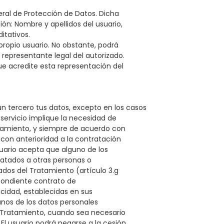
neral de Protección de Datos. Dicha
ón: Nombre y apellidos del usuario,
ditativos.
 propio usuario. No obstante, podrá
representante legal del autorizado.
ue acredite esta representación del
n tercero tus datos, excepto en los casos
servicio implique la necesidad de
tamiento, y siempre de acuerdo con
 con anterioridad a la contratación
usuario acepta que alguno de los
atados a otras personas o
dos del Tratamiento (artículo 3.g
spondiente contrato de
acidad, establecidas en sus
nos de los datos personales
l Tratamiento, cuando sea necesario
 El usuario podrá negarse a la cesión