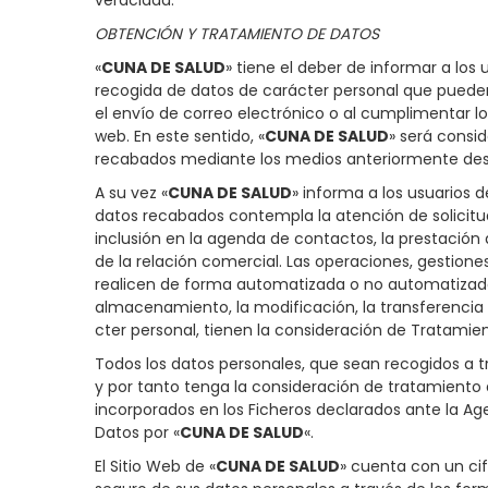
veracidad.
OBTENCIÓN Y TRATAMIENTO DE DATOS
«
CUNA DE SALUD
» tiene el deber de informar a los 
recogida de datos de carácter personal que pueden
el envío de correo electrónico o al cumplimentar los
web. En este sentido, «
CUNA DE SALUD
» será consi
recabados mediante los medios anteriormente desc
A su vez «
CUNA DE SALUD
» informa a los usuarios d
datos recabados contempla la atención de solicitude
inclusión en la agenda de contactos, la prestación 
de la relación comercial. Las operaciones, gestion
realicen de forma automatizada o no automatizada y
almacenamiento, la modificación, la transferencia
cter personal, tienen la consideración de Tratamie
Todos los datos personales, que sean recogidos a tr
y por tanto tenga la consideración de tratamiento 
incorporados en los Ficheros declarados ante la A
Datos por «
CUNA DE SALUD
«.
El Sitio Web de «
CUNA DE SALUD
» cuenta con un cif