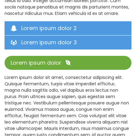
tellus id odio. Integer accumsan laoreet porttitor. Cum
sociis natoque penatibus et magnis dis parturient montes,
nascetur ridiculus mus. Etiam vehicula id ex at ornare.
Lorem ipsum dolor 2
Lorem ipsum dolor 3
Lorem ipsum dolor
Lorem ipsum dolor sit amet, consectetur adipiscing elit.
Quisque fermentum, turpis vitae imperdiet efficitur,
magna nulla sagittis odio, vel dapibus eros lectus non
purus. Proin ultrices augue sapien, quis egestas sem
tristique nec. Vestibulum pellentesque posuere augue non
euismod. Vivamus massa augue, congue non enim
efficitur, feugiat fermentum sem. Cras volutpat elit vitae
leo elementum pharetra. Suspendisse viverra aliquam nisl
vitae ullamcorper. Mauris interdum, risus maximus congue
tempor, quam justo condimentum sem, id auctor quam