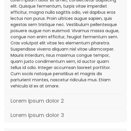
Lorem ipsum dolor sit amet, consectetur adipiscing
elit. Quisque fermentum, turpis vitae imperdiet
efficitur, magna nulla sagittis odio, vel dapibus eros
lectus non purus. Proin ultrices augue sapien, quis
egestas sem tristique nec. Vestibulum pellentesque
posuere augue non euismod. Vivamus massa augue,
congue non enim efficitur, feugiat fermentum sem.
Cras volutpat elit vitae leo elementum pharetra.
Suspendisse viverra aliquam nisl vitae ullamcorper.
Mauris interdum, risus maximus congue tempor,
quam justo condimentum sem, id auctor quam
tellus id odio. Integer accumsan laoreet porttitor.
Cum sociis natoque penatibus et magnis dis
parturient montes, nascetur ridiculus mus. Etiam
vehicula id ex at ornare.
Lorem ipsum dolor 2
Lorem ipsum dolor 3