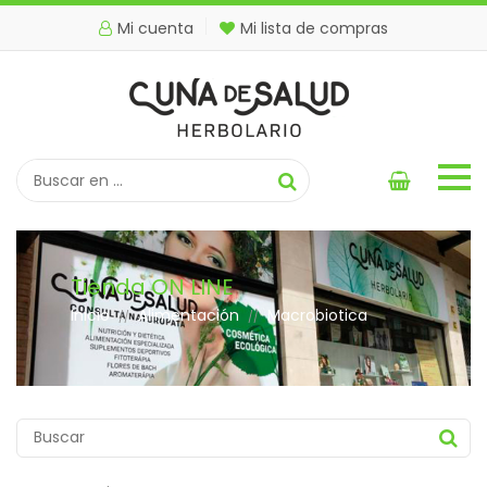
Mi cuenta
Mi lista de compras
Tienda ON LINE
Inicio
Alimentación
Macrobiotica
//
//