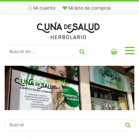
Mi cuenta
Mi lista de compras
Tienda ON LINE
Inicio
Alimentación
//