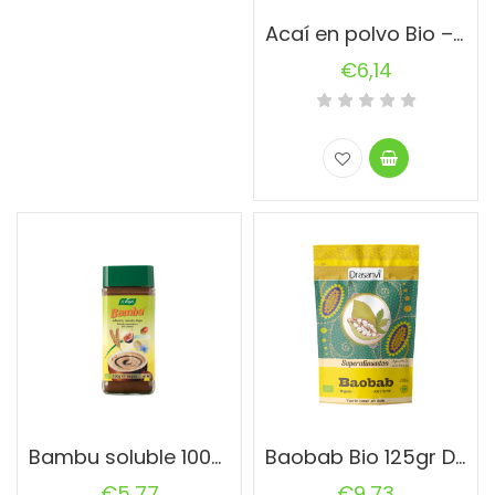
Acaí en polvo Bio – 50gr
€
6,14
Bambu soluble 100gr. A. Vogel
Baobab Bio 125gr Doypack
€
5,77
€
9,73