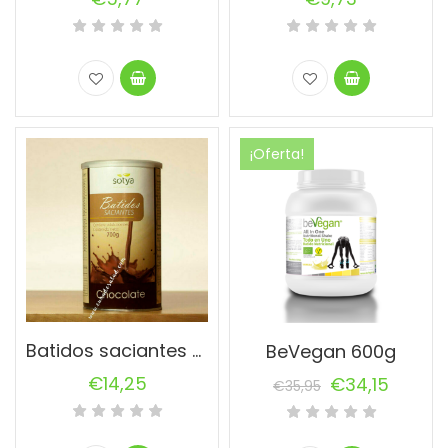
¡Oferta!
Batidos saciantes Sotya
BeVegan 600g
€
14,25
€
34,15
€
35,95
El
El
precio
precio