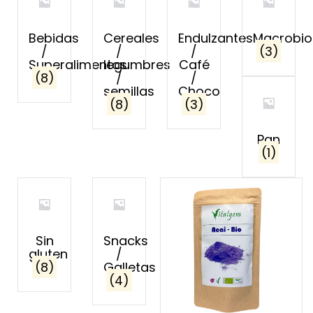
Bebidas
Cereales
Endulzantes
Macrobio
/
/
/
(3)
Superalimentos
legumbres
Café
(8)
/
/
semillas
Choco
(8)
(3)
Pan
(1)
Sin
Snacks
gluten
/
(8)
Galletas
(4)