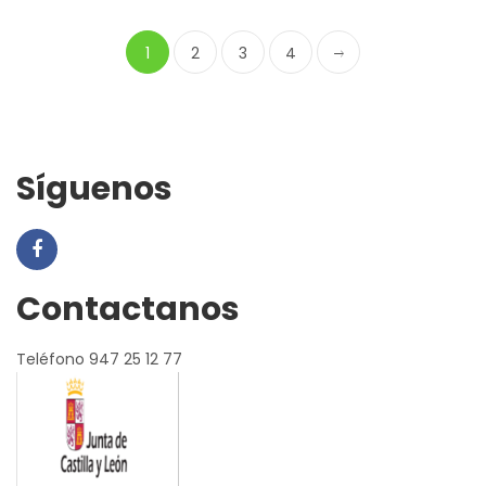
€17,23.
€15,50.
1
2
3
4
Síguenos
Contactanos
Teléfono 947 25 12 77