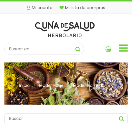
Mi cuenta
Mi lista de compras
Blog
Inicio
Header Page
Header home 15
//
//