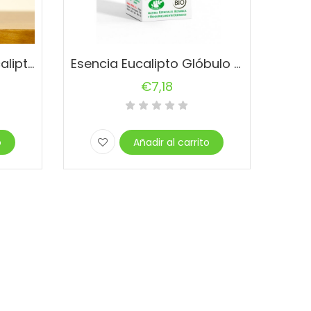
Aceite esencial de Eucalipto Radiata 10ml Esential Aromns
Esencia Eucalipto Glóbulo 10ml Esential Aromns
€
7,18
o
Añadir al carrito