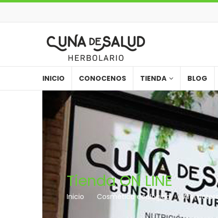
INICIO
CONOCENOS
TIENDA
BLOG
Tienda ON LINE
Inicio
Cosmética ecológica
Aromatera
//
//