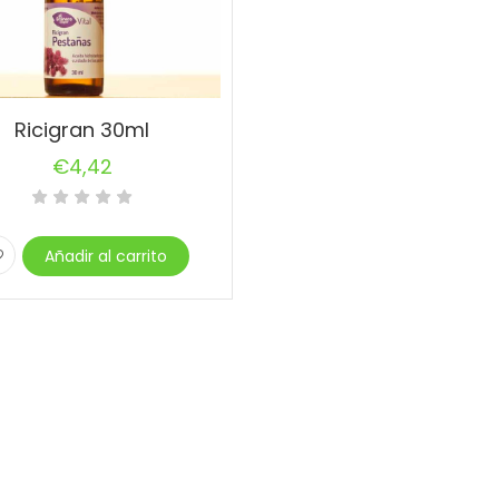
Ricigran 30ml
€
4,42
Añadir al carrito