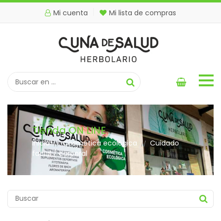
Mi cuenta
Mi lista de compras
Tienda ON LINE
Inicio
Cosmética ecológica
Cuidado
//
//
facial / corporal