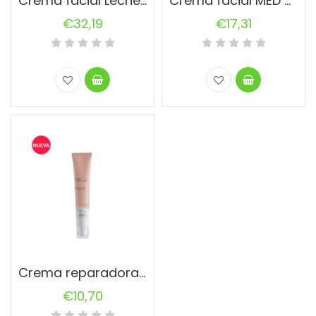
Crema facial MED cuperosis alga roja
Crema facial Leche de burra NEATHEA
€
17,31
€
32,19
Crema reparadora alga cicosa
€
10,70