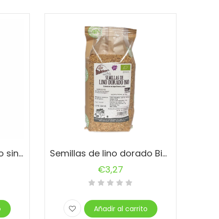
Pan de trigo sarraceno sin gluten certificado Bio – 445gr
Semillas de lino dorado Bio – 500gr
€
3,27
o
Añadir al carrito