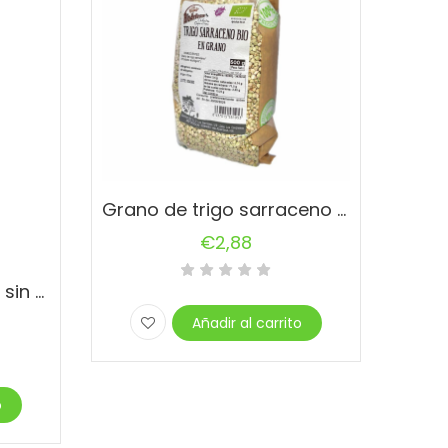
Grano de trigo sarraceno sin gluten Bio – 500gr
€
2,88
Copos de avena finos sin gluten Bio – 1kg
Añadir al carrito
o