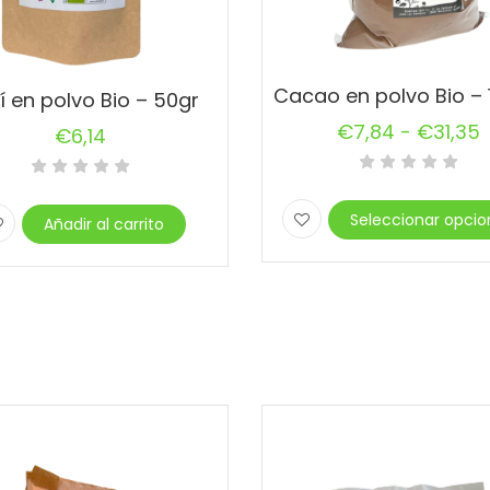
í en polvo Bio – 50gr
€
7,84
-
€
31,35
€
6,14
Rango
de
precios:
Seleccionar opcio
Añadir al carrito
desde
Este
producto
€7,84
tiene
hasta
múltiples
€31,35
variantes.
Las
opciones
se
pueden
elegir
en