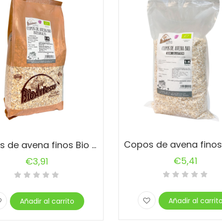
la
página
de
producto
Copos de avena finos Bio – 1kg
€
5,41
€
3,91
Añadir al carrit
Añadir al carrito