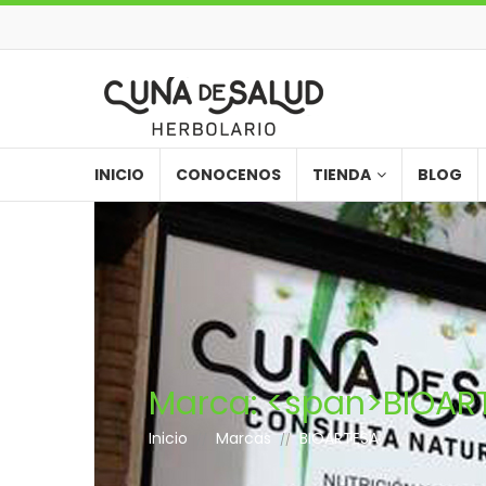
INICIO
CONOCENOS
TIENDA
BLOG
Marca: <span>BIOAR
Inicio
Marcas
BIOARTESA
//
//