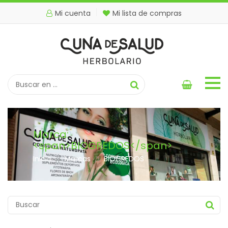
Mi cuenta
Mi lista de compras
Marca:
<span>BIOGREDOS</span>
Inicio
Marcas
BIOGREDOS
//
//