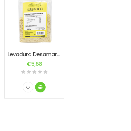
Levadura Desamargada 300 g Natursana
€
5,68