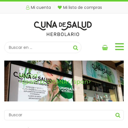
Mi cuenta
Mi lista de compras
Marca:
<span>ECOSANA</span>
Inicio
Marcas
ECOSANA
//
//