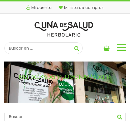
Mi cuenta
Mi lista de compras
Marca: <span>LOGONA</span>
Inicio
Marcas
LOGONA
//
//