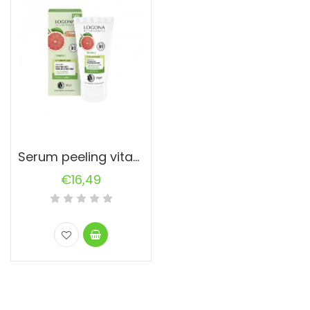
Serum peeling vitaminico nocturno pomelo bio & vitamina F y E
€
16,49