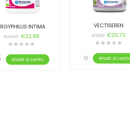
VECTISEREN
ERGYPHILUS INTIMA
€
20,73
€
22,88
€
21,82
€
24,09
El
El
precio
precio
o
o
original
actual
Añadir al carrit
al
l
Añadir al carrito
era:
es:
€21,82.
€20,73.
9.
8.