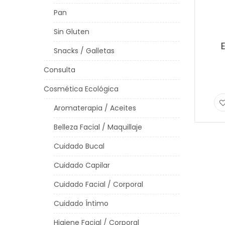
Pan
Sin Gluten
Snacks / Galletas
Consulta
El
El
preci
preci
Cosmética Ecológica
origin
actua
Aromaterapia / Aceites
era:
es:
Belleza Facial / Maquillaje
€24,0
€22,8
Cuidado Bucal
Cuidado Capilar
Cuidado Facial / Corporal
Cuidado Íntimo
Higiene Facial / Corporal