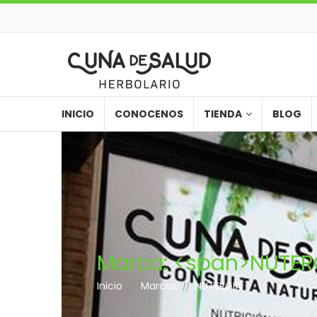
INICIO
CONOCENOS
TIENDA
BLOG
Marca: <span>NUTER
Inicio
Marcas
NUTERGIA
//
//