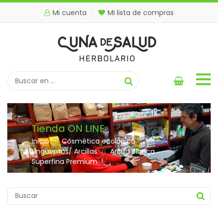
Mi cuenta
Mi lista de compras
Tienda ON LINE
Inicio
Cosmética ecológica
//
//
Ungüentos/ Arcillas
Arcilla Blanca
//
Superfina Premium