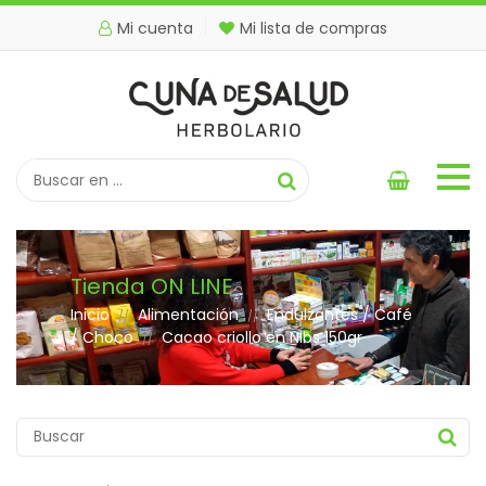
Mi cuenta
Mi lista de compras
Tienda ON LINE
Inicio
Alimentación
Endulzantes / Café
//
//
/ Choco
Cacao criollo en Nibs 150gr
//