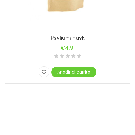
Psylium husk
€
4,91
Añadir al carrito