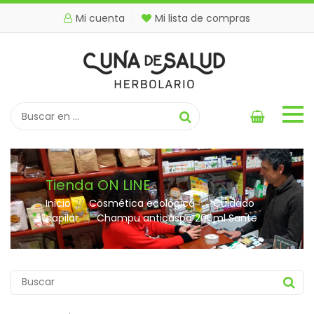
Mi cuenta
Mi lista de compras
Tienda ON LINE
Inicio
Cosmética ecológica
Cuidado
//
//
capilar
Champu anticaspa 200ml Sante
//