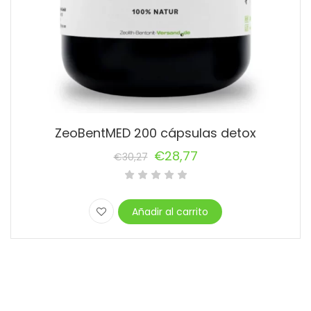
ZeoBentMED 200 cápsulas detox
€
28,77
€
30,27
El
El
precio
precio
original
actual
Añadir al carrito
era:
es:
€30,27.
€28,77.