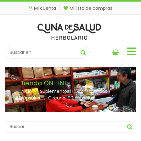
Mi cuenta
Mi lista de compras
Tienda ON LINE
Inicio
Suplementos
Comprimidos /
//
//
cápsulas
Circunol 90 capsulas
//