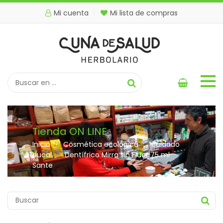
Mi cuenta
Mi lista de compras
Tienda ON LINE
Inicio
Cosmética ecológica
cuidado
//
//
bucal
Dentífrico Mirra sin Fluor 75 ml
//
Sante