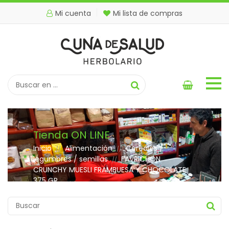
Mi cuenta
Mi lista de compras
Tienda ON LINE
Inicio
Alimentación
Cereales /
//
//
legumbres / semillas
FAVRICHON
//
CRUNCHY MUESLI FRAMBUESA Y CHOCOLATE
375 GR