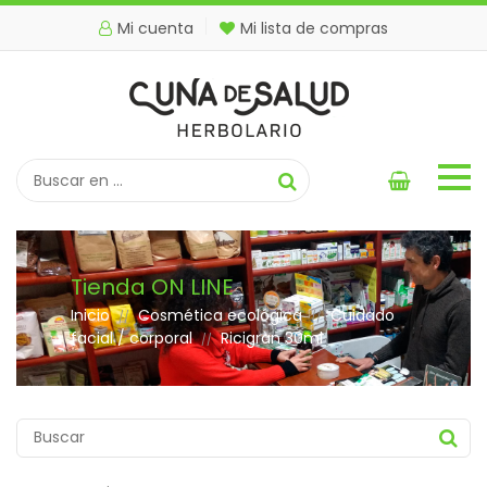
Mi cuenta
Mi lista de compras
Tienda ON LINE
Inicio
Cosmética ecológica
Cuidado
//
//
facial / corporal
Ricigran 30ml
//