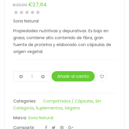
€
27,64
€
29,09
El
El
precio
precio
Soria Natural
original
actual
era:
es:
Propiedades nutritivas y depurativas. Es bajo en
€29,09.
€27,64.
grasa, contiene alto contenido de fibra, gran
fuente de proteína y elaborado con cápsulas de
origen vegetal.
Añadir al carrito
Categories:
Comprimidos / Cápsulas
,
Sin
Categoría
,
Suplementos
,
Vegano
Marca:
Soria Natural
Compartir: