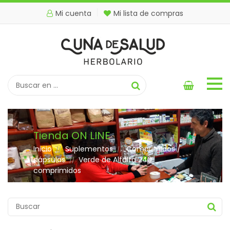
Mi cuenta
Mi lista de compras
Tienda ON LINE
Inicio
Suplementos
Comprimidos /
//
//
cápsulas
Verde de Alfalfa 240
//
comprimidos