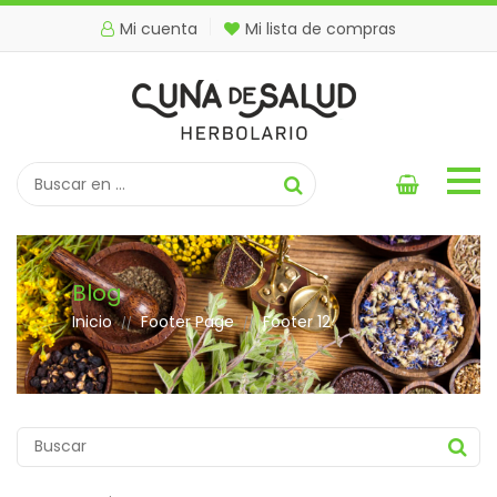
Mi cuenta
Mi lista de compras
Blog
Inicio
Footer Page
Footer 12
//
//