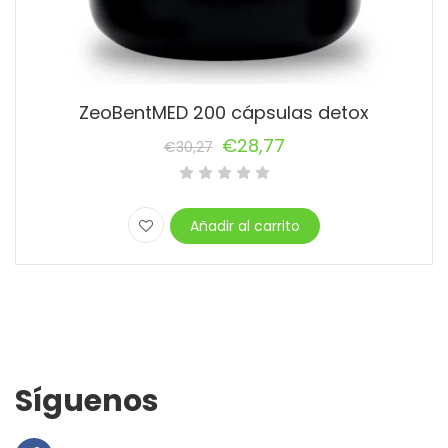
ZeoBentMED 200 cápsulas detox
€
28,77
€
30,27
El
El
precio
precio
original
actual
Añadir al carrito
era:
es:
€30,27.
€28,77.
Síguenos