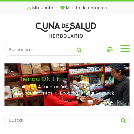
Mi cuenta
Mi lista de compras
Tienda ON LINE
Inicio
Alimentación
Bebidas /
//
//
Superalimentos
Baobab Bio 125gr Doypack
//