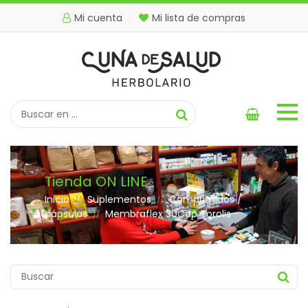
Mi cuenta
Mi lista de compras
Tienda ON LINE
Inicio
Suplementos
Comprimidos /
//
//
cápsulas
Membraflex 30Cap Torolis
//