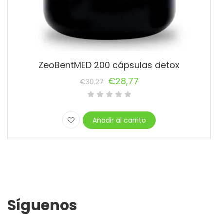
ZeoBentMED 200 cápsulas detox
€
28,77
€
30,27
El
El
precio
precio
original
actual
Añadir al carrito
era:
es:
€30,27.
€28,77.
Síguenos