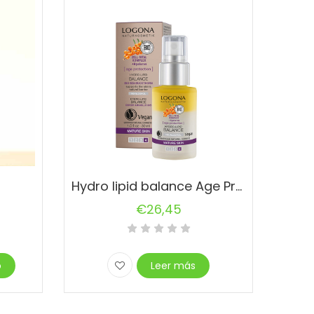
Hydro lipid balance Age Protection
€
26,45
o
Leer más