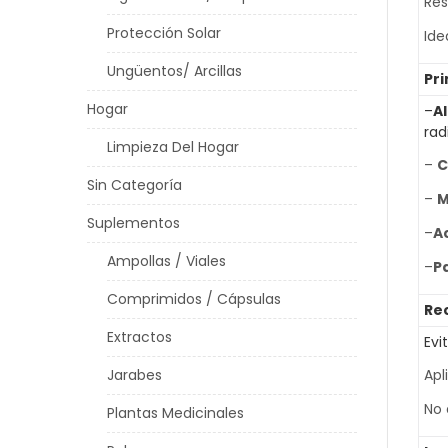
Res
Protección Solar
Ide
Ungüentos/ Arcillas
Pri
Hogar
–
A
rad
Limpieza Del Hogar
–
C
Sin Categoría
–
M
Suplementos
–
Ac
Ampollas / Viales
–
P
Comprimidos / Cápsulas
Re
Extractos
Evi
Jarabes
Apl
No 
Plantas Medicinales