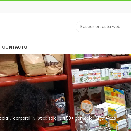
CONTACTO
cial / corporal
Stick solar SPF50+ con color Alga Maris
//