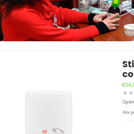
St
co
€
14,
Óptim
Alta p