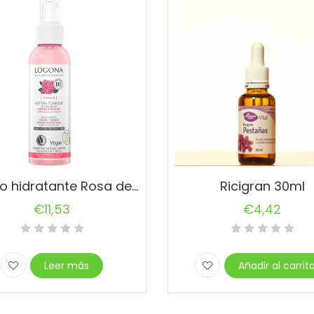
Tónico hidratante Rosa de Damascena
Ricigran 30ml
€
11,53
€
4,42
Leer más
Añadir al carrit