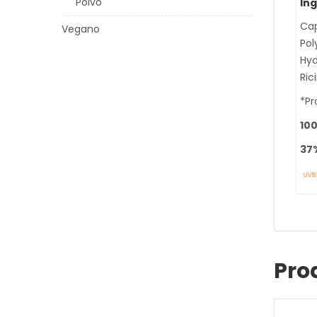
Polvo
Ing
Cap
Vegano
Pol
Hyd
Ric
*Pr
100
37%
Pro