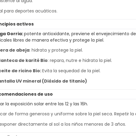
istente al agua.
al para deportes acuáticos.
ncipios activos
lga Gorria:
potente antioxidante, previene el envejecimiento de 
icales libres de manera efectiva y protege la piel.
era de abeja
: hidrata y protege la piel.
anteca de karité Bio
: repara, nutre e hidrata la piel.
eite de ricino Bio:
Evita la sequedad de la piel.
antalla UV mineral (Dióxido de titanio)
comendaciones de uso
tar la exposición solar entre las 12 y las 16h.
icar de forma generosa y uniforme sobre la piel seca. Repetir la
exponer directamente al sol a los niños menores de 3 años.