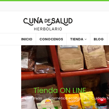
INICIO
CONOCENOS
TIENDA
BLOG
Tienda ON LINE
Inicio
Cosmética ecológica
Cuidado fa
//
//