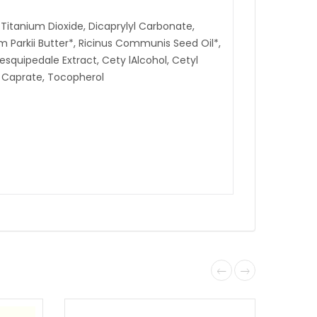
 Titanium Dioxide, Dicaprylyl Carbonate,
 Parkii Butter*, Ricinus Communis Seed Oil*,
squipedale Extract, Cety lAlcohol, Cetyl
-4 Caprate, Tocopherol