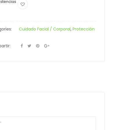
istencias
ories:
Cuidado Facial / Corporal
,
Protección
rtir:
.