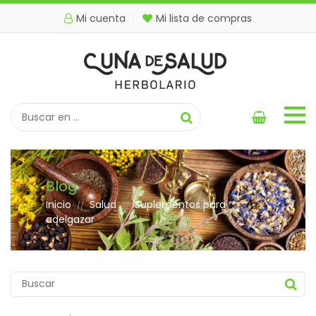
Mi cuenta
Mi lista de compras
Blog
Inicio
Salud
Suplementos para
//
//
adelgazar