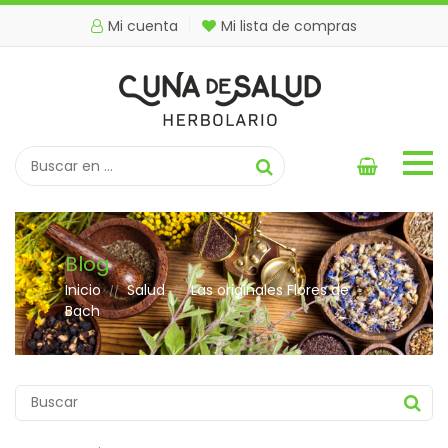
Mi cuenta
Mi lista de compras
Blog
Inicio
Salud
Las originales Flores de
//
//
Bach