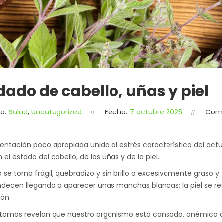
dado de cabello, uñas y piel
a:
Salud
,
Uncategorized
Fecha:
7 octubre 2025
Come
entación poco apropiada unida al estrés característico del actua
n el estado del cabello, de las uñas y de la piel.
lo se torna frágil, quebradizo y sin brillo o excesivamente graso 
ndecen llegando a aparecer unas manchas blancas; la piel se 
ión.
ntomas revelan que nuestro organismo está cansado, anémico o t