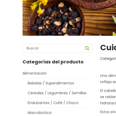
Cui
Categorí
Categorías del producto
Alimentación
Una alim
refleja e
Bebidas / Superalimentos
El cabel
Cereales / Legumbres / Semillas
se rebla
Endulzantes / Café / Choco
hidratac
Estos sí
Macrobiotica