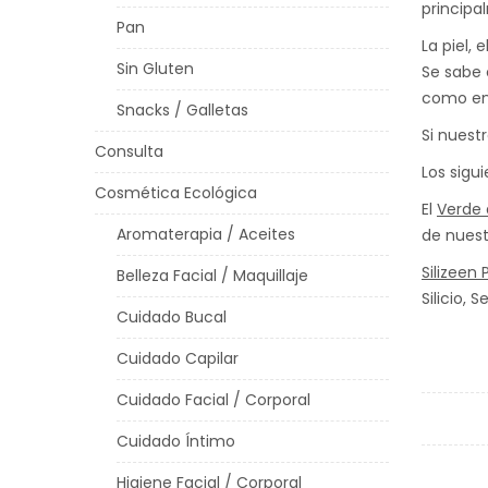
principa
Pan
La piel,
Sin Gluten
Se sabe 
como en 
Snacks / Galletas
Si nuest
Consulta
Los sigu
Cosmética Ecológica
El
Verde 
Aromaterapia / Aceites
de nuest
Silizeen 
Belleza Facial / Maquillaje
Silicio, S
Cuidado Bucal
Cuidado Capilar
Cuidado Facial / Corporal
Cuidado Íntimo
Higiene Facial / Corporal